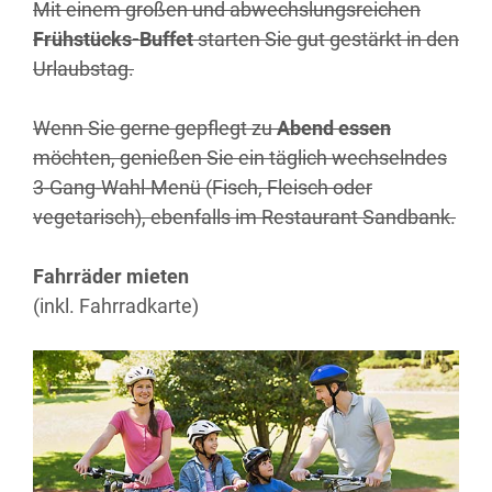
Mit einem großen und abwechslungsreichen
Frühstücks-Buffet
starten Sie gut gestärkt in den
Urlaubstag.
Wenn Sie gerne gepflegt zu
Abend essen
möchten, genießen Sie ein täglich wechselndes
3-Gang-Wahl-Menü (Fisch, Fleisch oder
vegetarisch), ebenfalls im Restaurant Sandbank.
Fahrräder mieten
(inkl. Fahrradkarte)