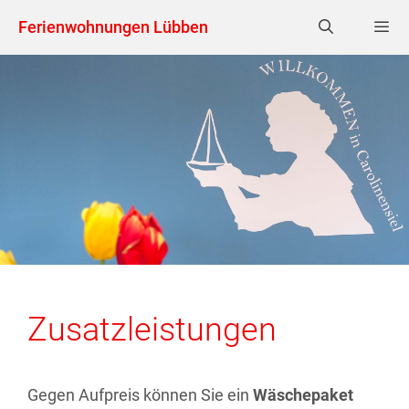
Zum
Ferienwohnungen Lübben
Inhalt
springen
MEN
Zusatzleistungen
Gegen Aufpreis können Sie ein
Wäschepaket